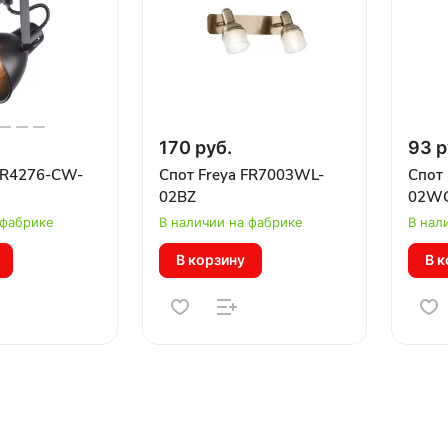
170 руб.
93 р
 FR4276-CW-
Спот Freya FR7003WL-
Спот
02BZ
02W
 фабрике
В наличии на фабрике
В нал
В корзину
В к