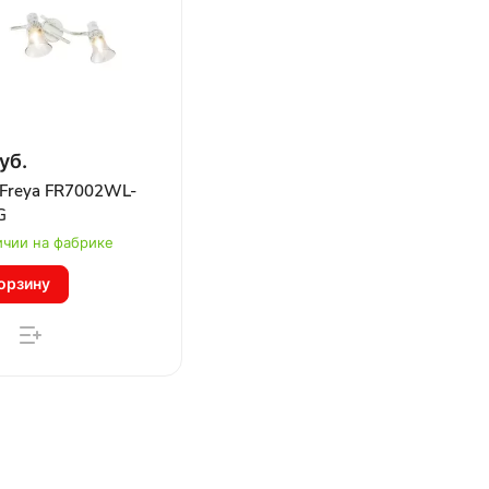
уб.
 Freya FR7002WL-
G
ичии на фабрике
орзину