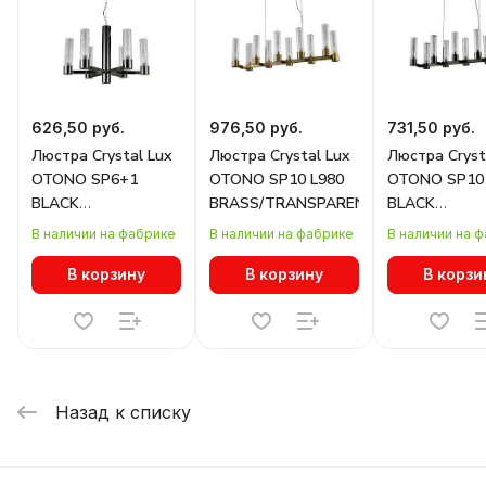
626,50 руб.
976,50 руб.
731,50 руб.
Люстра Crystal Lux
Люстра Crystal Lux
Люстра Cryst
OTONO SP6+1
OTONO SP10 L980
OTONO SP10 
BLACK
BRASS/TRANSPARENTE
BLACK
CHROMIUM/TRANSPARENTE
CHROMIUM/T
В наличии на фабрике
В наличии на фабрике
В наличии на 
В корзину
В корзину
В корзи
Назад к списку