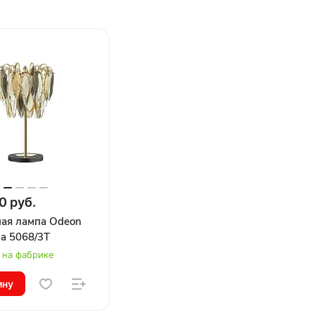
0 руб.
ая лампа Odeon
na 5068/3T
 на фабрике
ину