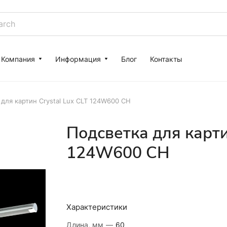
Компания
Информация
Блог
Контакты
для картин Crystal Lux CLT 124W600 CH
Подсветка для карти
124W600 CH
Характеристики
Длина, мм
—
60