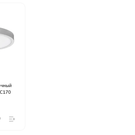
очный
3C170