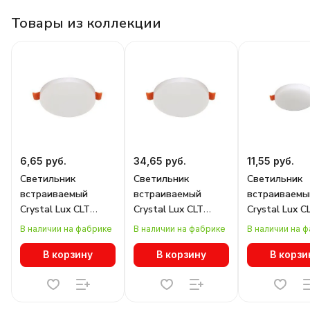
Товары из коллекции
6,65 руб.
34,65 руб.
11,55 руб.
Светильник
Светильник
Светильник
встраиваемый
встраиваемый
встраиваемы
Crystal Lux CLT
Crystal Lux CLT
Crystal Lux C
500C170 WH 3000K
500C170 WH
500C120 WH 
В наличии на фабрике
В наличии на фабрике
В наличии на 
В корзину
В корзину
В корзи