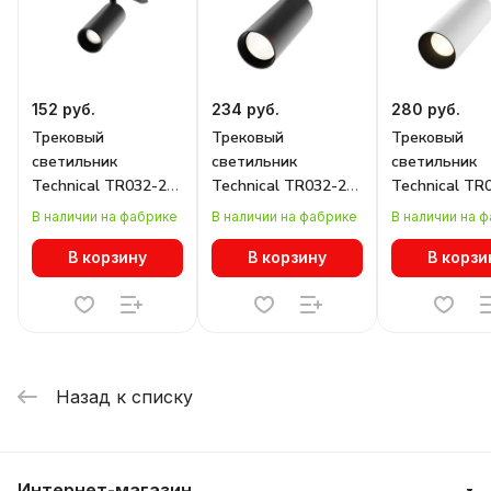
152 руб.
234 руб.
280 руб.
Трековый
Трековый
Трековый
светильник
светильник
светильник
Technical TR032-2-
Technical TR032-2-
Technical TR
5W4K-M-B
20W3K-M-B
20W3K-S-D
В наличии на фабрике
В наличии на фабрике
В наличии на 
В корзину
В корзину
В корзи
Назад к списку
Интернет-магазин