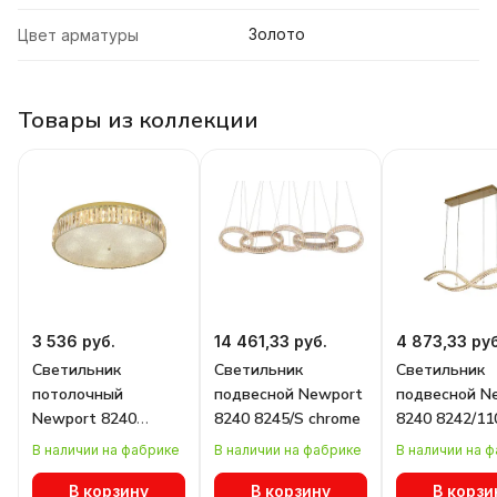
Золото
Цвет арматуры
Товары из коллекции
3 536 руб.
14 461,33 руб.
4 873,33 руб
Светильник
Светильник
Светильник
потолочный
подвесной Newport
подвесной N
Newport 8240
8240 8245/S chrome
8240 8242/11
8249/PL gold NEW
В наличии на фабрике
В наличии на фабрике
В наличии на 
В корзину
В корзину
В корзи