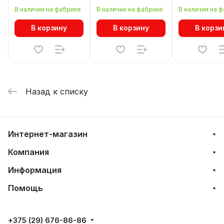
21381x/21481x для
2134XX//2164XX для
05102X/0510
В наличии на фабрике
В наличии на фабрике
В наличии на 
трека PRO Lightstar
трека PRO Lightstar
трека PRO Li
Teta 595061
Teta 595086
Teta 595026
В корзину
В корзину
В корзи
Назад к списку
Интернет-магазин
Компания
Информация
Помощь
+375 (29) 676-86-86