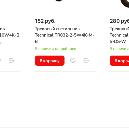
152 руб.
280 руб
ник
Трековый светильник
Трековый
2-10W4K-B
Technical TR032-2-5W4K-M-
Technica
B
S-DS-W
е
В наличии на фабрике
В наличии
В корзину
В корз