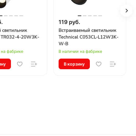
.
119 руб.
 светильник
Встраиваемый светильник
l TR032-4-20W3K-
Technical C053CL-L12W3K-
W-B
 на фабрике
В наличии на фабрике
ину
В корзину