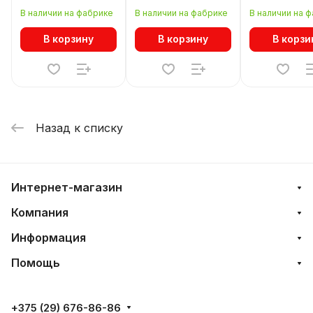
адаптером к
адаптером к
адаптером к 
В наличии на фабрике
В наличии на фабрике
В наличии на 
2165XX Lightstar
2163XX Lightstar
Lightstar Ast
Asta 594287
Asta 594256
594076
В корзину
В корзину
В корзи
Назад к списку
Интернет-магазин
Компания
Информация
Помощь
+375 (29) 676-86-86