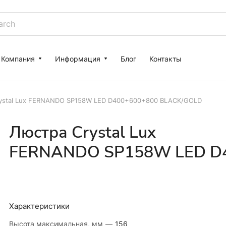
Компания
Информация
Блог
Контакты
ystal Lux FERNANDO SP158W LED D400+600+800 BLACK/GOLD
Люстра Crystal Lux
FERNANDO SP158W LED D
Характеристики
Высота максимальная, мм
—
156