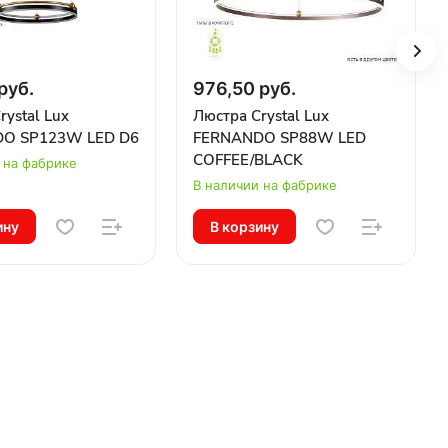
руб.
976,50 руб.
rystal Lux
Люстра Crystal Lux
O SP123W LED D600+800 BLACK/GOLD
FERNANDO SP88W LED
COFFEE/BLACK
 на фабрике
В наличии на фабрике
ину
В корзину