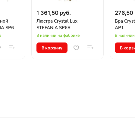
1 361,50 руб.
276,50 
сной
Люстра Crystal Lux
Бра Crys
IA SP6
STEFANIA SP6R
AP1
е
В наличии на фабрике
В наличии
В корзину
В корз