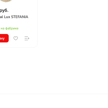
руб.
tal Lux STEFANIA
 на фабрике
ину