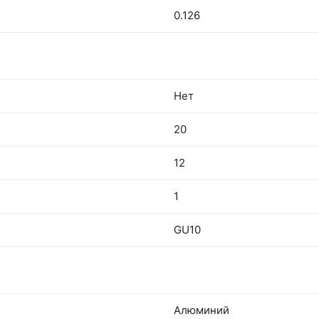
0.126
Нет
20
12
1
GU10
Алюминий